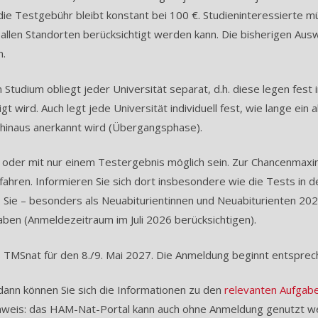
ie Testgebühr bleibt konstant bei 100 €. Studieninteressierte m
n allen Standorten berücksichtigt werden kann. Die bisherigen 
n.
tudium obliegt jeder Universität separat, d.h. diese legen fest
t wird. Auch legt jede Universität individuell fest, wie lange ei
inaus anerkannt wird (Übergangsphase).
oder mit nur einem Testergebnis möglich sein. Zur Chancenmaximi
fahren. Informieren Sie sich dort insbesondere wie die Tests i
Sie – besonders als Neuabiturientinnen und Neuabiturienten 202
n (Anmeldezeitraum im Juli 2026 berücksichtigen).
s TMSnat für den 8./9. Mai 2027. Die Anmeldung beginnt entsprec
dann können Sie sich die Informationen zu den
relevanten Aufga
weis: das HAM-Nat-Portal kann auch ohne Anmeldung genutzt w