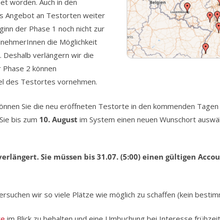
et worden. Auch in den
 Angebot an Testorten weiter
ginn der Phase 1 noch nicht zur
lnehmerInnen die Möglichkeit
. Deshalb verlängern wir die
r Phase 2 können
el des Testortes vornehmen.
können Sie die neu eröffneten Testorte in den kommenden Tagen 
 Sie bis zum
10. August
im System einen neuen Wunschort auswähl
erlängert. Sie müssen bis 31.07. (5:00) einen gültigen Acc
rsuchen wir so viele Plätze wie möglich zu schaffen (kein besti
te
im Blick zu behalten und eine Umbuchung bei Interesse frühzei