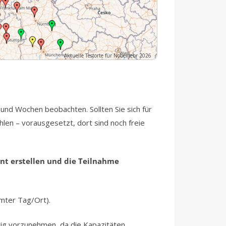
Aktuelle Testorte für Nobemebr 2026
und Wochen beobachten. Sollten Sie sich für
en – vorausgesetzt, dort sind noch freie
ount erstellen und die Teilnahme
mmter Tag/Ort).
tig vorzunehmen, da die Kapazitäten